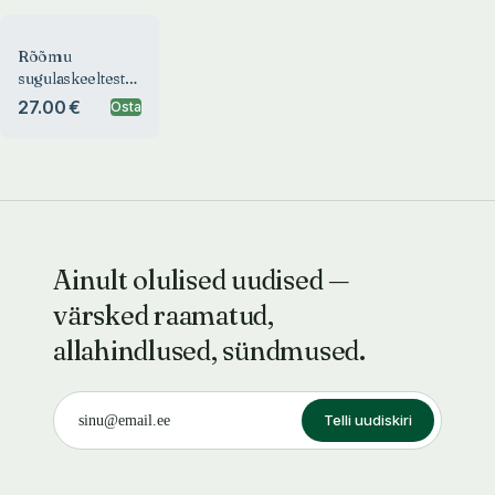
riemuu.
Sukulaiskielistä
Rõõmu
lystiä
sugulaskeeltest.
Sukukielistä
27.00 €
Osta
riemua.
Sugukielisty
ihalmuo.
Sukukielistä
riemuu.
Sukulaiskielistä
lystiä
Ainult olulised uudised —
värsked raamatud,
allahindlused, sündmused.
Telli uudiskiri