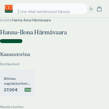
Une-Mati eelviimased kiiksulood
Avaleht
/
Hanna-Ilona Härmävaara
Täpsem
Täpsem
Hanna-Ilona Härmävaara
otsing
otsing
Kaasautorina
(
1
)
Kaasautorina
Eestikeelsed
Rõõmu
sugulaskeeltest.
Sukukielistä
27.00 €
Osta
riemua.
Sugukielisty
ihalmuo.
Muudes keeltes
Sukukielistä