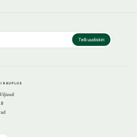
Telli uudiskiri
DI KAUPLUS
 Viljandi
18
tud