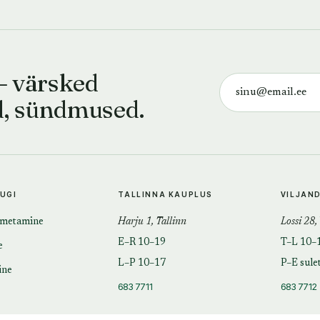
— värsked
d, sündmused.
TUGI
TALLINNA KAUPLUS
VILJAN
imetamine
Harju 1, Tallinn
Lossi 28,
E–R 10–19
T–L 10–
e
L–P 10–17
P–E sule
ine
683 7711
683 7712