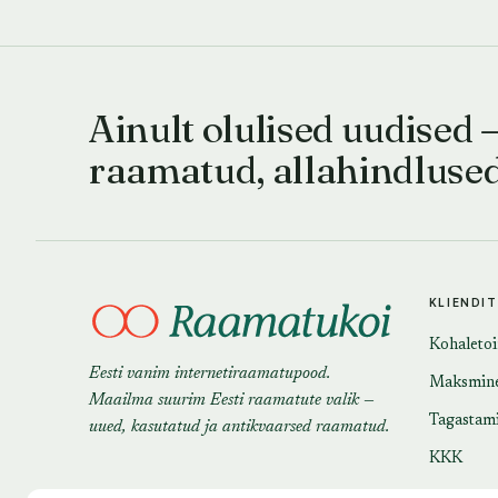
Ainult olulised uudised 
raamatud, allahindluse
KLIENDI
Kohaleto
Eesti vanim internetiraamatupood.
Maksmin
Maailma suurim Eesti raamatute valik —
Tagastam
uued, kasutatud ja antikvaarsed raamatud.
KKK