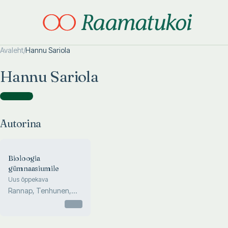
Avaleht
/
Hannu Sariola
Otsi täpsemalt
Otsi täpsemalt
Hannu Sariola
Autorina
(
1
)
Autorina
Bioloogia
gümnaasiumile
Uus õppekava
Rannap, Tenhunen,
Zingel, Hain, Happo...
Otsas