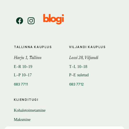
TALLINNA KAUPLUS
VILJANDI KAUPLUS
Harju 1, Tallinn
Lossi 28, Viljandi
E–R 10–19
T–L 10–18
L–P 10–17
P–E suletud
683 7711
683 7712
KLIENDITUGI
Kohaletoimetamine
Maksmine
Tagastamine