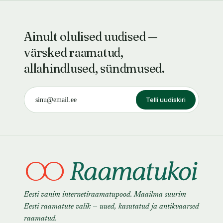
Ainult olulised uudised —
värsked raamatud,
allahindlused, sündmused.
Telli uudiskiri
Eesti vanim internetiraamatupood. Maailma suurim
Eesti raamatute valik — uued, kasutatud ja antikvaarsed
raamatud.