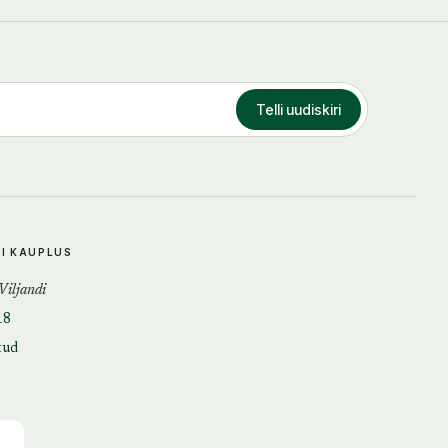
Telli uudiskiri
DI KAUPLUS
 Viljandi
18
tud