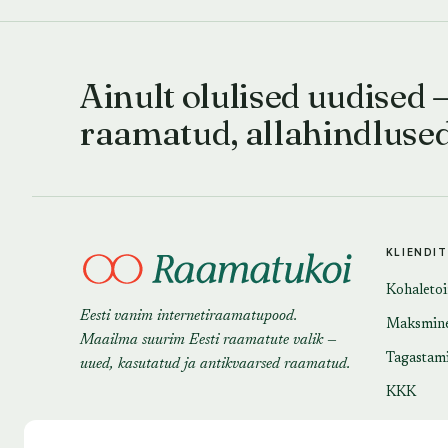
Ainult olulised uudised 
raamatud, allahindluse
KLIENDI
Kohaleto
Eesti vanim internetiraamatupood.
Maksmin
Maailma suurim Eesti raamatute valik —
Tagastam
uued, kasutatud ja antikvaarsed raamatud.
KKK