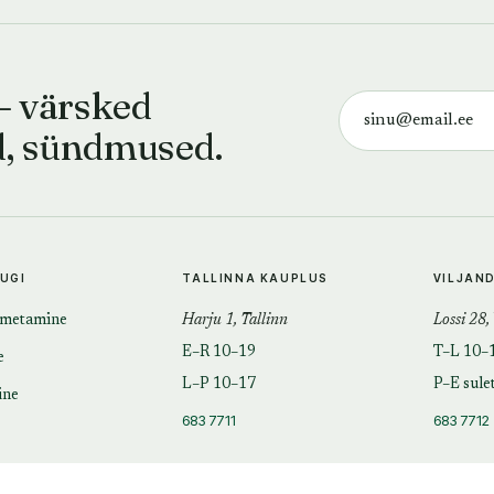
— värsked
d, sündmused.
TUGI
TALLINNA KAUPLUS
VILJAN
imetamine
Harju 1, Tallinn
Lossi 28,
E–R 10–19
T–L 10–
e
L–P 10–17
P–E sule
ine
683 7711
683 7712