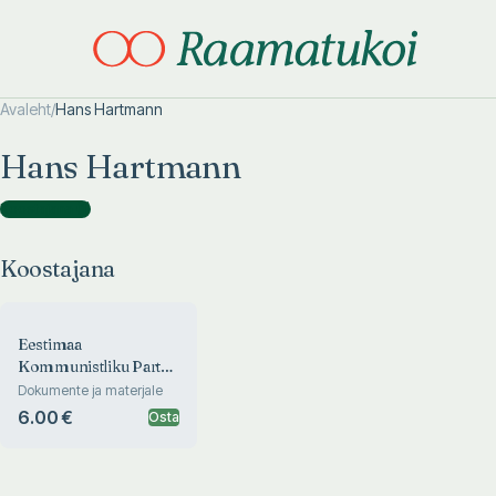
Avaleht
/
Hans Hartmann
Otsi täpsemalt
Otsi täpsemalt
Hans Hartmann
Koostajana
(
1
)
Koostajana
Eestimaa
Kommunistliku Partei
I kongress
Dokumente ja materjale
6.00 €
Osta