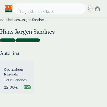
Tulge juba! Läki kooli
Avaleht
/
Hans Jørgen Sandnes
Täpsem
Täpsem
Hans Jørgen Sandnes
otsing
otsing
Autorina
(
1
)
Illustraatorina
(
14
)
Autorina
Operatsioon
Kila-kola
Horst, Sandnes
22.00 €
Osta