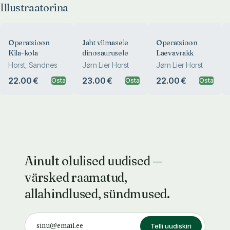
Illustraatorina
Operatsioon
Jaht viimasele
Operatsioon
Kila-kola
dinosaurusele
Laevavrakk
Horst, Sandnes
Jørn Lier Horst
Jørn Lier Horst
22.00 €
23.00 €
22.00 €
Osta
Osta
Osta
Ainult olulised uudised —
värsked raamatud,
allahindlused, sündmused.
Telli uudiskiri