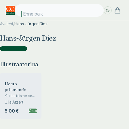
Enne päike
Avaleht
/
Hans-Jürgen Diez
Täpsem
Täpsem
Hans-Jürgen Diez
otsing
otsing
Illustraatorina
(
1
)
Illustraatorina
Homo
pubertensis
Kuidas teismelisega
valutult toime tulla
Ulla Atzert
5.00 €
Osta