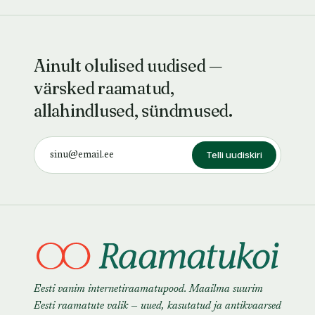
Ainult olulised uudised —
värsked raamatud,
allahindlused, sündmused.
Telli uudiskiri
Eesti vanim internetiraamatupood. Maailma suurim
Eesti raamatute valik — uued, kasutatud ja antikvaarsed