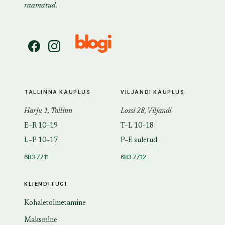
raamatud.
TALLINNA KAUPLUS
VILJANDI KAUPLUS
Harju 1, Tallinn
Lossi 28, Viljandi
E–R 10–19
T–L 10–18
L–P 10–17
P–E suletud
683 7711
683 7712
KLIENDITUGI
Kohaletoimetamine
Maksmine