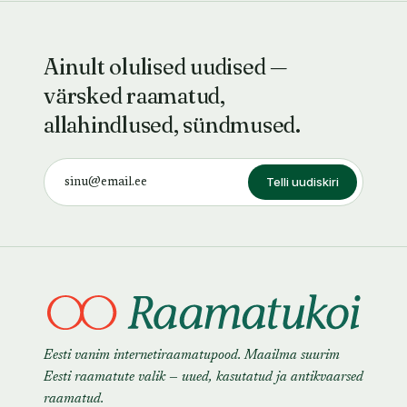
Ainult olulised uudised —
värsked raamatud,
allahindlused, sündmused.
Telli uudiskiri
Eesti vanim internetiraamatupood. Maailma suurim
Eesti raamatute valik — uued, kasutatud ja antikvaarsed
raamatud.