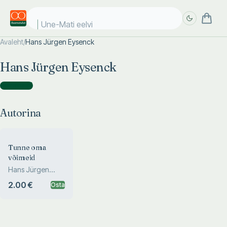
Une-Mati eelvii
Avaleht
/
Hans Jürgen Eysenck
Täpsem
Täpsem
Hans Jürgen Eysenck
otsing
otsing
Autorina
(
1
)
Autorina
Tunne oma
võimeid
Hans Jürgen
Eysenck
2.00 €
Osta