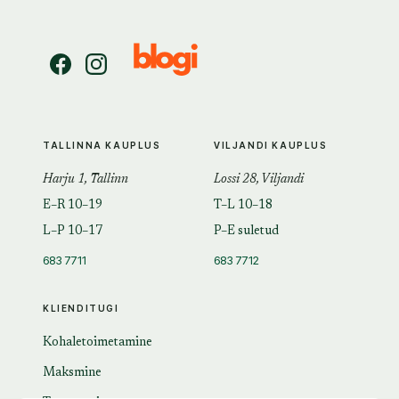
TALLINNA KAUPLUS
VILJANDI KAUPLUS
Harju 1, Tallinn
Lossi 28, Viljandi
E–R 10–19
T–L 10–18
L–P 10–17
P–E suletud
683 7711
683 7712
KLIENDITUGI
Kohaletoimetamine
Maksmine