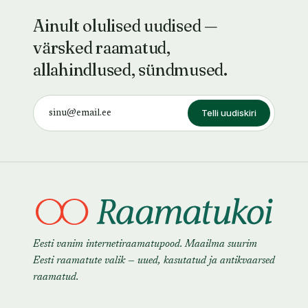
Ainult olulised uudised —
värsked raamatud,
allahindlused, sündmused.
Telli uudiskiri
Eesti vanim internetiraamatupood. Maailma suurim
Eesti raamatute valik — uued, kasutatud ja antikvaarsed
raamatud.