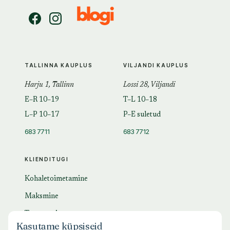
TALLINNA KAUPLUS
VILJANDI KAUPLUS
Harju 1, Tallinn
Lossi 28, Viljandi
E–R 10–19
T–L 10–18
L–P 10–17
P–E suletud
683 7711
683 7712
KLIENDITUGI
Kohaletoimetamine
Maksmine
Tagastamine
Kasutame küpsiseid