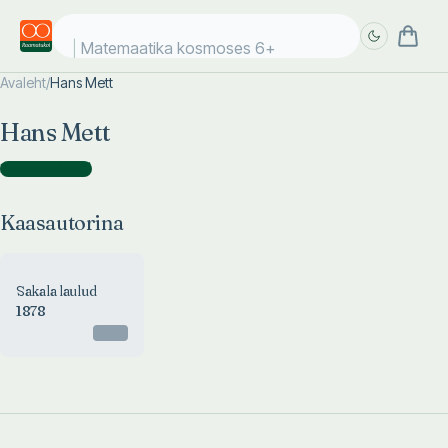
Matemaatika kosmoses 6+
Avaleht
/
Hans Mett
Täpsem
Täpsem
Hans Mett
otsing
otsing
Kaasautorina
(
1
)
Kaasautorina
Sakala laulud
1878
Otsas