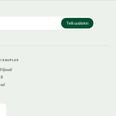
Telli uudiskiri
DI KAUPLUS
 Viljandi
18
tud