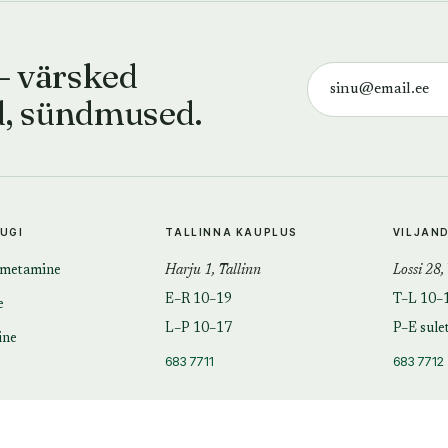
— värsked
d, sündmused.
TUGI
TALLINNA KAUPLUS
VILJAN
imetamine
Harju 1, Tallinn
Lossi 28,
E–R 10–19
T–L 10–
e
L–P 10–17
P–E sule
ine
683 7711
683 7712