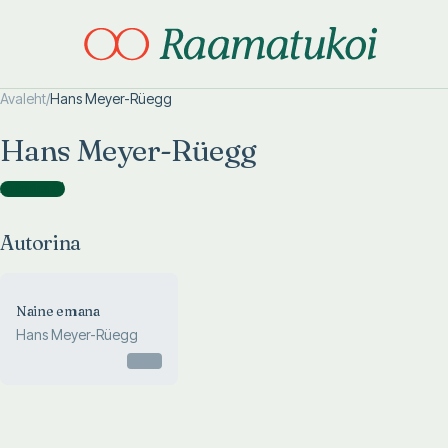
Avaleht
/
Hans Meyer-Rüegg
Otsi täpsemalt
Otsi täpsemalt
Hans Meyer-Rüegg
Autorina
(
1
)
Autorina
Naine emana
Hans Meyer-Rüegg
Otsas