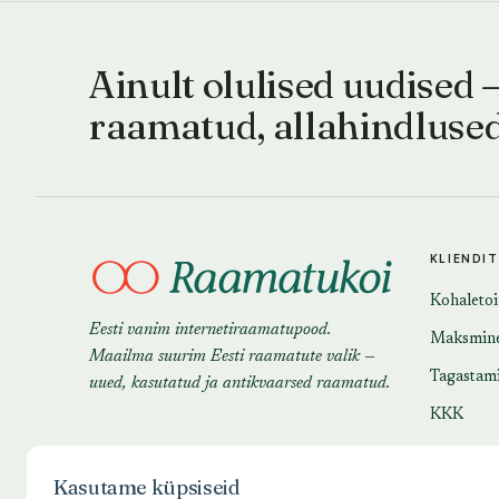
Ainult olulised uudised 
raamatud, allahindluse
KLIENDI
Kohaleto
Eesti vanim internetiraamatupood.
Maksmin
Maailma suurim Eesti raamatute valik —
Tagastam
uued, kasutatud ja antikvaarsed raamatud.
KKK
Kasutame küpsiseid