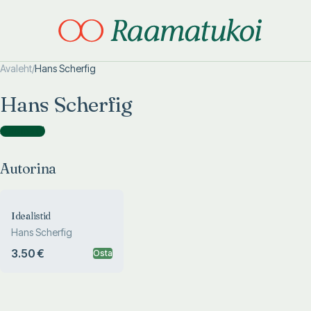
Avaleht
/
Hans Scherfig
Otsi täpsemalt
Otsi täpsemalt
Hans Scherfig
Autorina
(
1
)
Autorina
Idealistid
Hans Scherfig
3.50 €
Osta