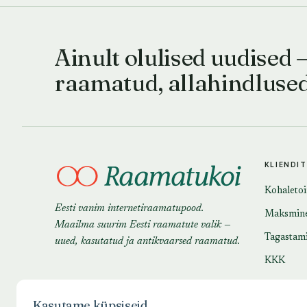
Ainult olulised uudised 
raamatud, allahindluse
KLIENDI
Kohaleto
Eesti vanim internetiraamatupood.
Maksmin
Maailma suurim Eesti raamatute valik —
Tagastam
uued, kasutatud ja antikvaarsed raamatud.
KKK
Kasutame küpsiseid