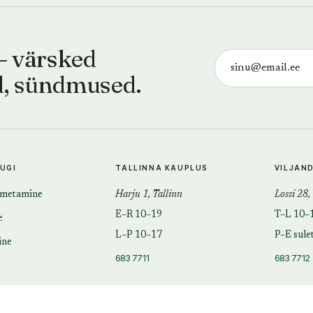
— värsked
d, sündmused.
TUGI
TALLINNA KAUPLUS
VILJAN
imetamine
Harju 1, Tallinn
Lossi 28,
E–R 10–19
T–L 10–
e
L–P 10–17
P–E sule
ine
683 7711
683 7712