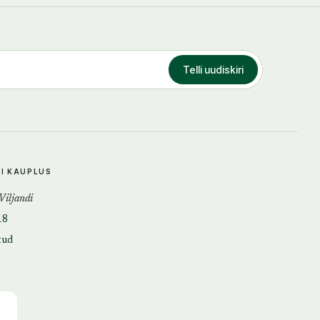
Telli uudiskiri
DI KAUPLUS
 Viljandi
18
tud