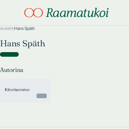
Avaleht
/
Hans Späth
Otsi täpsemalt
Otsi täpsemalt
Hans Späth
Autorina
(
1
)
Autorina
Kitsekasvatus
Otsas