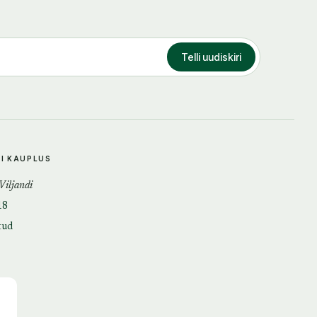
Telli uudiskiri
DI KAUPLUS
 Viljandi
18
tud