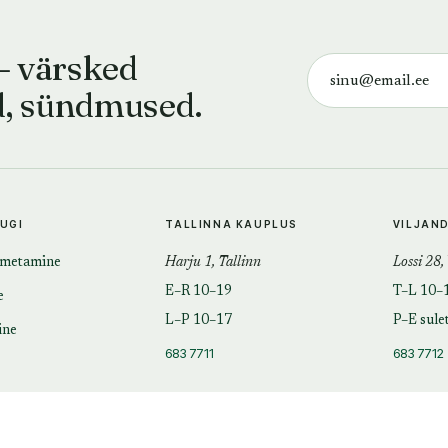
— värsked
d, sündmused.
TUGI
TALLINNA KAUPLUS
VILJAN
imetamine
Harju 1, Tallinn
Lossi 28,
E–R 10–19
T–L 10–
e
L–P 10–17
P–E sule
ine
683 7711
683 7712