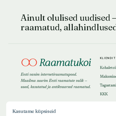
Ainult olulised uudised 
raamatud, allahindluse
KLIENDI
Kohaleto
Eesti vanim internetiraamatupood.
Maksmin
Maailma suurim Eesti raamatute valik —
Tagastam
uued, kasutatud ja antikvaarsed raamatud.
KKK
Kasutame küpsiseid