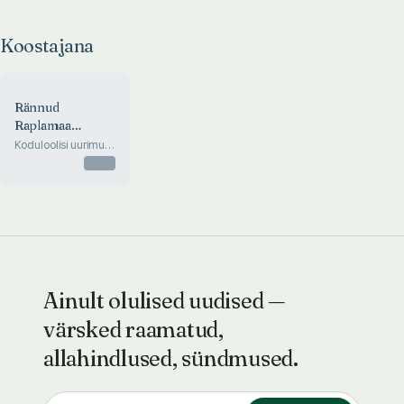
Koostajana
Rännud
Raplamaa
minevikku
Koduloolisi uurimusi
ja mälestusi
Otsas
Ainult olulised uudised —
värsked raamatud,
allahindlused, sündmused.