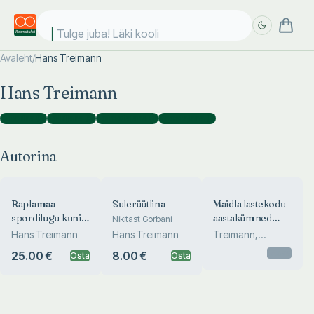
Tulge juba! Läki kooli!
Avaleht
/
Hans Treimann
Täpsem
Täpsem
Hans Treimann
otsing
otsing
Autorina
(
3
)
Tõlkijana
(
5
)
Toimetajana
(
1
)
Koostajana
(
1
)
Autorina
Raplamaa
Sulerüütlina
Maidla lastekodu
spordilugu kuni
aastakümned
Nikitast Gorbani
1950. aastani
1946-2004
Hans Treimann
Hans Treimann
Treimann,
Treimann
Otsas
25.00 €
8.00 €
Osta
Osta