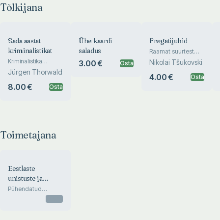
Tõlkijana
Sada aastat
Ühe kaardi
Fregatijuhid
kriminalistikat
saladus
Raamat suurtest
meresõitjatest
Kriminalistika
Nikolai Tšukovski
3.00 €
Osta
arenguteed
Jürgen Thorwald
4.00 €
Osta
8.00 €
Osta
Toimetajana
Eestlaste
unistuste ja
mälestuste
Pühendatud
eestlaste Krimmi
Krimm
Otsas
asumise 150.
aastapäevale