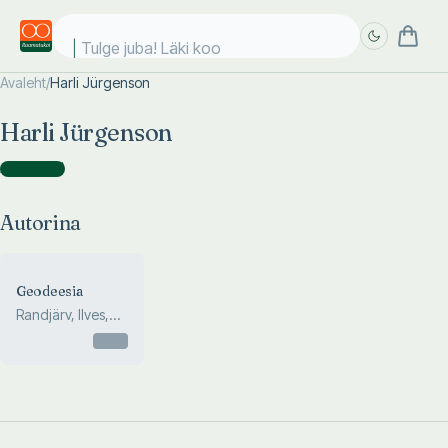
Tulge juba! Läki kool
Avaleht
/
Harli Jürgenson
Täpsem
Täpsem
Harli Jürgenson
otsing
otsing
Autorina
(
1
)
Autorina
Geodeesia
Randjärv, Ilves,
Jürgenson
Otsas