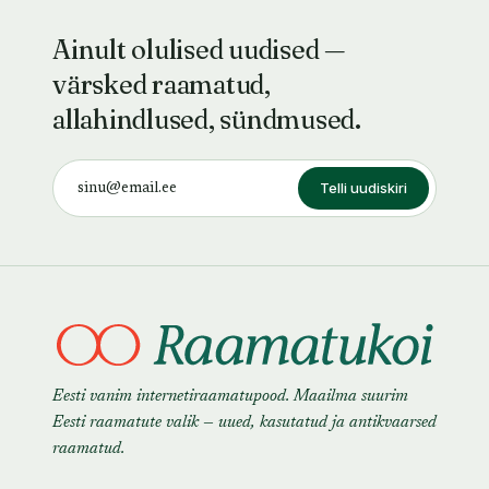
Ainult olulised uudised —
värsked raamatud,
allahindlused, sündmused.
Telli uudiskiri
Eesti vanim internetiraamatupood. Maailma suurim
Eesti raamatute valik — uued, kasutatud ja antikvaarsed
raamatud.