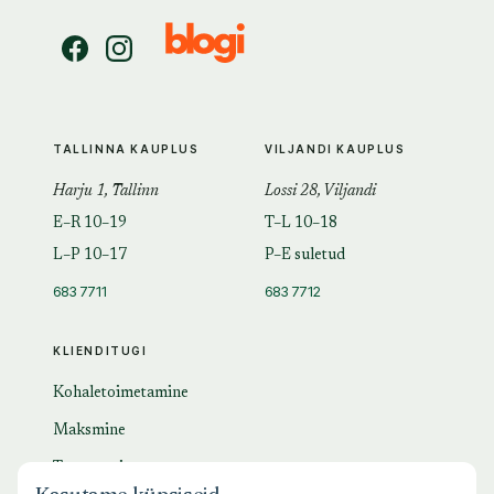
TALLINNA KAUPLUS
VILJANDI KAUPLUS
Harju 1, Tallinn
Lossi 28, Viljandi
E–R 10–19
T–L 10–18
L–P 10–17
P–E suletud
683 7711
683 7712
KLIENDITUGI
Kohaletoimetamine
Maksmine
Tagastamine