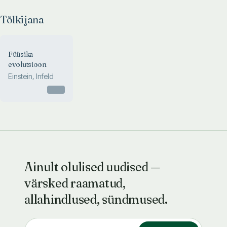
Tõlkijana
Füüsika
evolutsioon
Einstein, Infeld
Otsas
Ainult olulised uudised —
värsked raamatud,
allahindlused, sündmused.