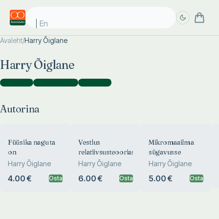
Enn
Avaleht
/
Harry Õiglane
Täpsem
Täpsem
Harry Õiglane
otsing
otsing
Autorina
(
8
)
Toimetajana
(
2
)
Tõlkijana
(
1
)
Autorina
Füüsika nagu ta
Vestlus
Mikromaailma
on
relatiivsusteooriast
sügavusse
Harry Õiglane
Harry Õiglane
Harry Õiglane
4.00 €
6.00 €
5.00 €
Osta
Osta
Osta