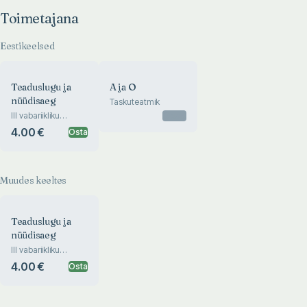
Toimetajana
Eestikeelsed
Teaduslugu ja
A ja O
nüüdisaeg
Taskuteatmik
III vabariikliku
Otsas
teaduslookonverentsi
4.00 €
Osta
teesid. Тезисы III
республиканской
конференции по
науковедению
Muudes keeltes
Teaduslugu ja
nüüdisaeg
III vabariikliku
teaduslookonverentsi
4.00 €
Osta
teesid. Тезисы III
республиканской
конференции по
науковедению