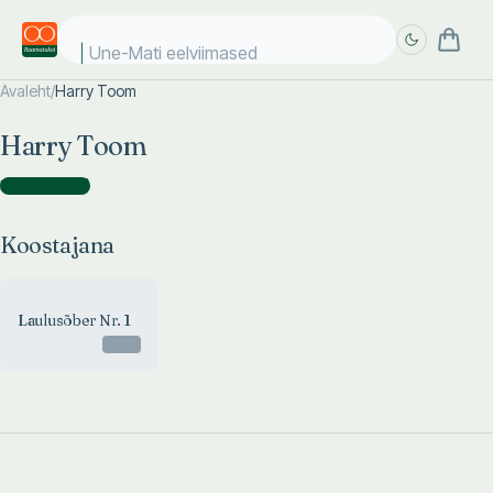
Une-Mati eelviimased
Avaleht
/
Harry Toom
Täpsem
Täpsem
Harry Toom
otsing
otsing
Koostajana
(
1
)
Koostajana
Laulusõber Nr. 1
Otsas