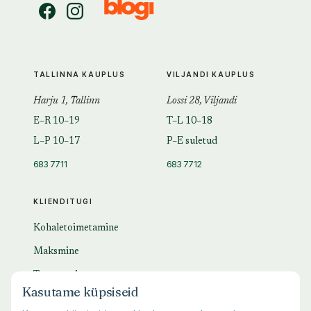
TALLINNA KAUPLUS
VILJANDI KAUPLUS
Harju 1, Tallinn
Lossi 28, Viljandi
E–R 10–19
T–L 10–18
L–P 10–17
P–E suletud
683 7711
683 7712
KLIENDITUGI
Kohaletoimetamine
Maksmine
Tagastamine
Kasutame küpsiseid
KKK