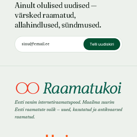
Ainult olulised uudised —
värsked raamatud,
allahindlused, sündmused.
Telli uudiskiri
Eesti vanim internetiraamatupood. Maailma suurim
Eesti raamatute valik — uued, kasutatud ja antikvaarsed
raamatud.