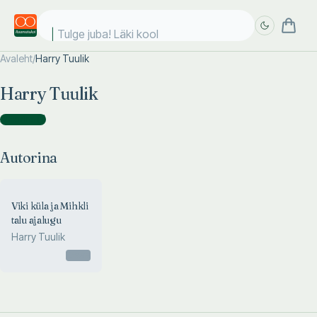
Tulge juba! Läki kooli
Avaleht
/
Harry Tuulik
Täpsem
Täpsem
Harry Tuulik
otsing
otsing
Autorina
(
1
)
Autorina
Viki küla ja Mihkli
talu ajalugu
Harry Tuulik
Otsas