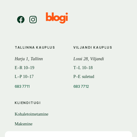
TALLINNA KAUPLUS
VILJANDI KAUPLUS
Harju 1, Tallinn
Lossi 28, Viljandi
E–R 10–19
T–L 10–18
L–P 10–17
P–E suletud
683 7711
683 7712
KLIENDITUGI
Kohaletoimetamine
Maksmine
Tagastamine