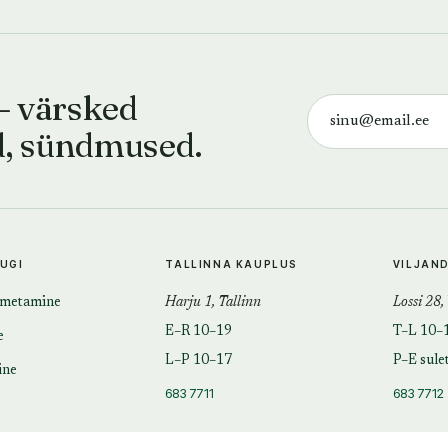
— värsked
d, sündmused.
TUGI
TALLINNA KAUPLUS
VILJAN
imetamine
Harju 1, Tallinn
Lossi 28,
E–R 10–19
T–L 10–
e
L–P 10–17
P–E sule
ine
683 7711
683 7712