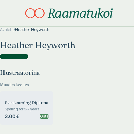
Avaleht
/
Heather Heyworth
Otsi täpsemalt
Otsi täpsemalt
Heather Heyworth
Illustraatorina
(
1
)
Illustraatorina
Muudes keeltes
Star Learning Diploma
Spelling for 5-7 years
3.00 €
Osta