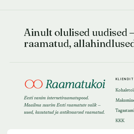
Ainult olulised uudised 
raamatud, allahindluse
KLIENDI
Kohaleto
Eesti vanim internetiraamatupood.
Maksmin
Maailma suurim Eesti raamatute valik —
Tagastam
uued, kasutatud ja antikvaarsed raamatud.
KKK