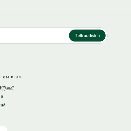
Telli uudiskiri
DI KAUPLUS
 Viljandi
18
tud