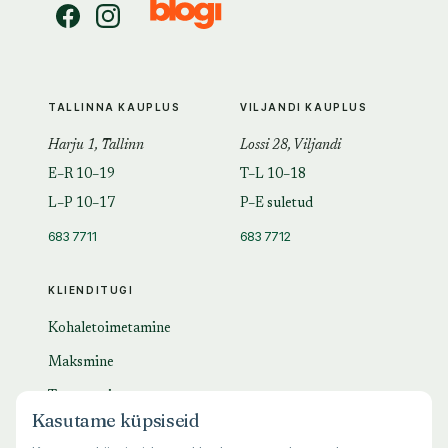
TALLINNA KAUPLUS
VILJANDI KAUPLUS
Harju 1, Tallinn
Lossi 28, Viljandi
E–R 10–19
T–L 10–18
L–P 10–17
P–E suletud
683 7711
683 7712
KLIENDITUGI
Kohaletoimetamine
Maksmine
Tagastamine
Kasutame küpsiseid
KKK