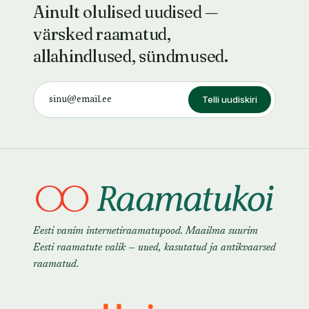
Ainult olulised uudised —
värsked raamatud,
allahindlused, sündmused.
Telli uudiskiri
Eesti vanim internetiraamatupood. Maailma suurim
Eesti raamatute valik — uued, kasutatud ja antikvaarsed
raamatud.