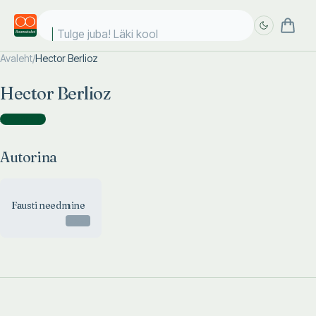
Tulge juba! Läki kooli
Avaleht
/
Hector Berlioz
Täpsem
Täpsem
Hector Berlioz
otsing
otsing
Autorina
(
1
)
Autorina
Fausti needmine
Otsas