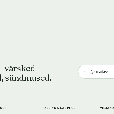
— värsked
d, sündmused.
TUGI
TALLINNA KAUPLUS
VILJAN