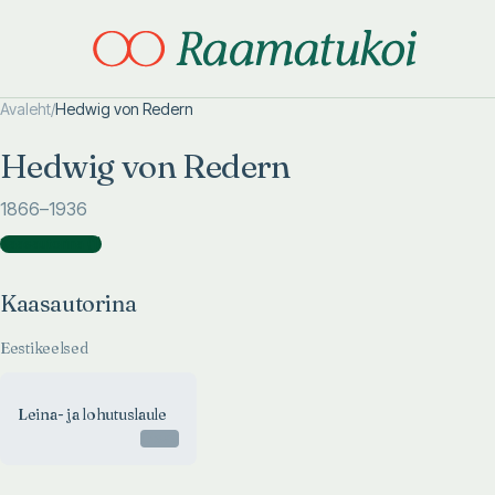
Avaleht
/
Hedwig von Redern
Otsi täpsemalt
Otsi täpsemalt
Hedwig von Redern
1866
–1936
Kaasautorina
(
1
)
Kaasautorina
Eestikeelsed
Leina- ja lohutuslaule
Otsas