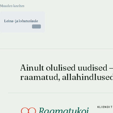
Muudes keeltes
Leina- ja lohutuslaule
Otsas
Ainult olulised uudised 
raamatud, allahindluse
KLIENDI