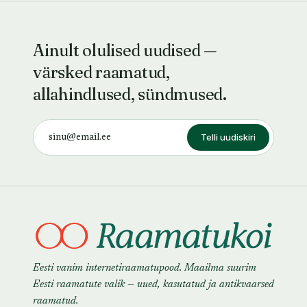
Ainult olulised uudised —
värsked raamatud,
allahindlused, sündmused.
Telli uudiskiri
Eesti vanim internetiraamatupood. Maailma suurim
Eesti raamatute valik — uued, kasutatud ja antikvaarsed
raamatud.