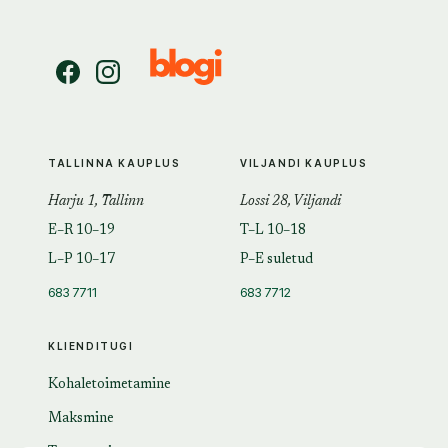
TALLINNA KAUPLUS
VILJANDI KAUPLUS
Harju 1, Tallinn
Lossi 28, Viljandi
E–R 10–19
T–L 10–18
L–P 10–17
P–E suletud
683 7711
683 7712
KLIENDITUGI
Kohaletoimetamine
Maksmine