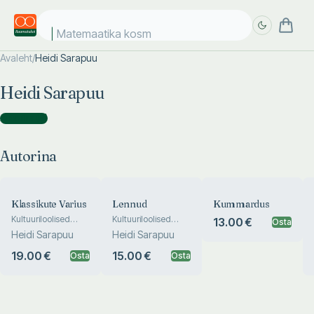
Matemaatika kosmo
Avaleht
/
Heidi Sarapuu
Täpsem
Täpsem
Heidi Sarapuu
otsing
otsing
Autorina
(
8
)
Autorina
Klassikute Varius
Lennud
Kummardus
Kultuuriloolised
Kultuuriloolised
13.00 €
Osta
lavatekstid
lavatekstid
Heidi Sarapuu
Heidi Sarapuu
19.00 €
15.00 €
Osta
Osta