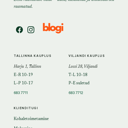
raamatud.
TALLINNA KAUPLUS
VILJANDI KAUPLUS
Harju 1, Tallinn
Lossi 28, Viljandi
E–R 10–19
T–L 10–18
L–P 10–17
P–E suletud
683 7711
683 7712
KLIENDITUGI
Kohaletoimetamine