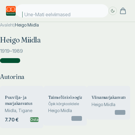
Une-Mati eelviimased
Avaleht
/
Heigo Miidla
Täpsem
Täpsem
Heigo Miidla
otsing
otsing
1919
–1989
Autorina
(
3
)
Autorina
Puuvilja- ja
Taimefüsioloogia
Viinamarjakasvatus
marjakasvatus
Õpik kõrgkoolidele
Heigo Miidla
Miidla, Tigane
Heigo Miidla
Otsas
Otsas
7.70 €
Osta