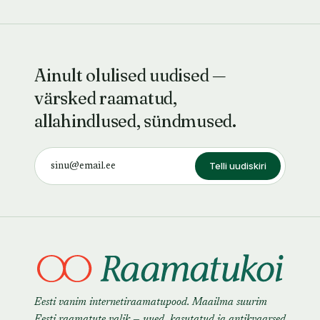
Ainult olulised uudised —
värsked raamatud,
allahindlused, sündmused.
Telli uudiskiri
Eesti vanim internetiraamatupood. Maailma suurim
Eesti raamatute valik — uued, kasutatud ja antikvaarsed