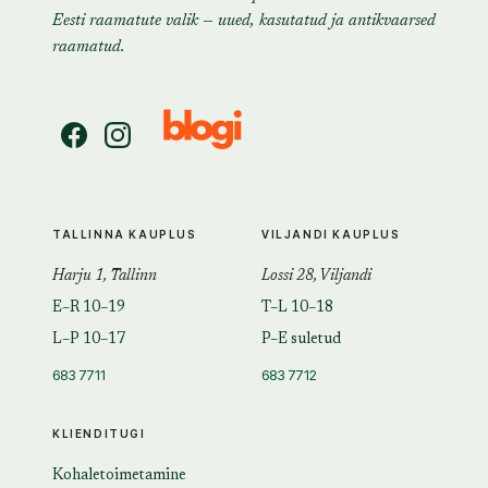
Eesti raamatute valik — uued, kasutatud ja antikvaarsed
raamatud.
TALLINNA KAUPLUS
VILJANDI KAUPLUS
Harju 1, Tallinn
Lossi 28, Viljandi
E–R 10–19
T–L 10–18
L–P 10–17
P–E suletud
683 7711
683 7712
KLIENDITUGI
Kohaletoimetamine