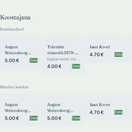
Koostajana
Eestikeelsed
August
Tulemite
Jaan Koort
Weizenberg
nimestik 1979-
4.70 €
Osta
1837-1921
1984
Kujutav kunst: maal,
5.00 €
Osta
graafika, skulptuur,
4.00 €
Osta
Adamson Ericu
Muuseum, Niguliste
filiaal
Muudes keeltes
August
August
Jaan Koort
Weizenberg
Weizenberg
4.70 €
Osta
1837-1921
1837-1921
5.00 €
5.00 €
Osta
Osta