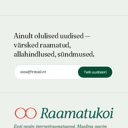
Ainult olulised uudised —
värsked raamatud,
allahindlused, sündmused.
Telli uudiskiri
Eesti vanim internetiraamatupood. Maailma suurim