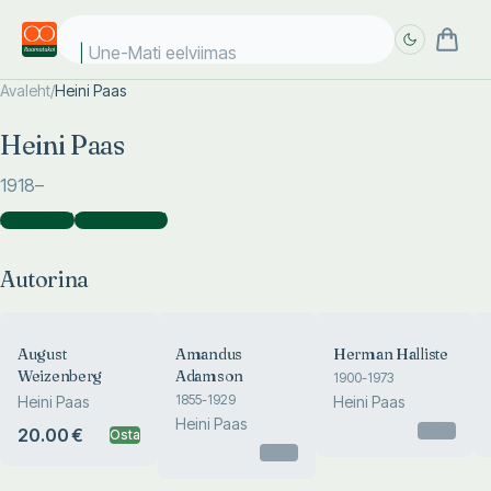
Une-Mati eelviimase
Avaleht
/
Heini Paas
Täpsem
Täpsem
Heini Paas
otsing
otsing
1918
–
Autorina
(
4
)
Koostajana
(
9
)
Autorina
August
Amandus
Herman Halliste
Weizenberg
Adamson
1900-1973
1855-1929
Heini Paas
Heini Paas
Heini Paas
Otsas
20.00 €
Osta
Otsas