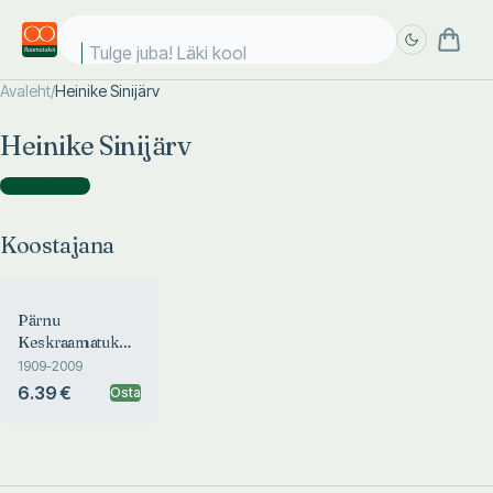
Tulge juba! Läki kooli
Avaleht
/
Heinike Sinijärv
Täpsem
Täpsem
Heinike Sinijärv
otsing
otsing
Koostajana
(
1
)
Koostajana
Pärnu
Keskraamatukogu
100 aastat
1909-2009
6.39 €
Osta