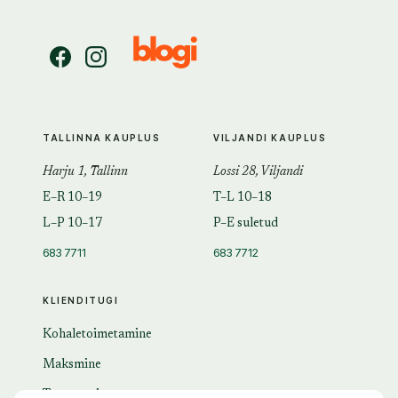
TALLINNA KAUPLUS
VILJANDI KAUPLUS
Harju 1, Tallinn
Lossi 28, Viljandi
E–R 10–19
T–L 10–18
L–P 10–17
P–E suletud
683 7711
683 7712
KLIENDITUGI
Kohaletoimetamine
Maksmine
Tagastamine