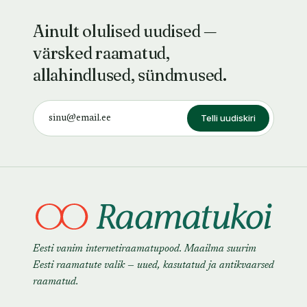
Ainult olulised uudised —
värsked raamatud,
allahindlused, sündmused.
Telli uudiskiri
Eesti vanim internetiraamatupood. Maailma suurim
Eesti raamatute valik — uued, kasutatud ja antikvaarsed
raamatud.