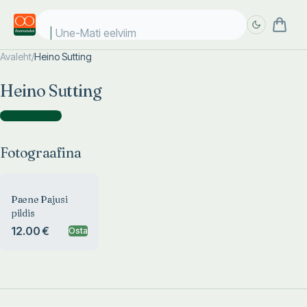
Une-Mati eelviima
Avaleht
/
Heino Sutting
Täpsem
Täpsem
Heino Sutting
otsing
otsing
Fotograafina
(
1
)
Fotograafina
Paene Pajusi
pildis
12.00 €
Osta