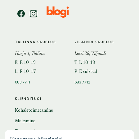
TALLINNA KAUPLUS
VILJANDI KAUPLUS
Harju 1, Tallinn
Lossi 28, Viljandi
E–R 10–19
T–L 10–18
L–P 10–17
P–E suletud
683 7711
683 7712
KLIENDITUGI
Kohaletoimetamine
Maksmine
Tagastamine