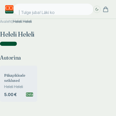
Tulge juba! Läki koo
Avaleht
/
Heleli Heleli
Täpsem
Täpsem
Heleli Heleli
otsing
otsing
Autorina
(
1
)
Autorina
Päkapikkude
seiklused
Heleli Heleli
5.00 €
Osta