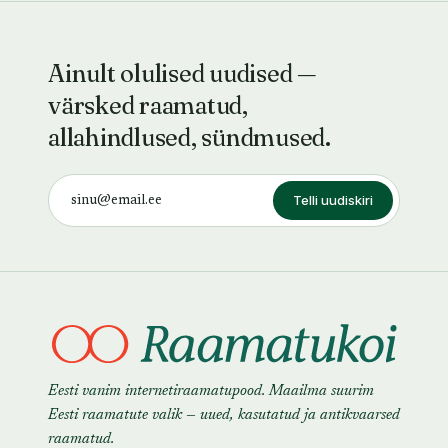
Ainult olulised uudised —
värsked raamatud,
allahindlused, sündmused.
Telli uudiskiri
Eesti vanim internetiraamatupood. Maailma suurim
Eesti raamatute valik — uued, kasutatud ja antikvaarsed
raamatud.