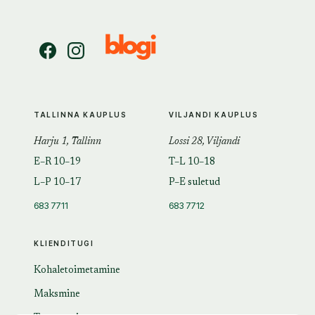
TALLINNA KAUPLUS
VILJANDI KAUPLUS
Harju 1, Tallinn
Lossi 28, Viljandi
E–R 10–19
T–L 10–18
L–P 10–17
P–E suletud
683 7711
683 7712
KLIENDITUGI
Kohaletoimetamine
Maksmine