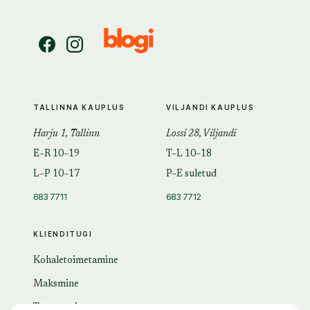
TALLINNA KAUPLUS
VILJANDI KAUPLUS
Harju 1, Tallinn
Lossi 28, Viljandi
E–R 10–19
T–L 10–18
L–P 10–17
P–E suletud
683 7711
683 7712
KLIENDITUGI
Kohaletoimetamine
Maksmine
Tagastamine