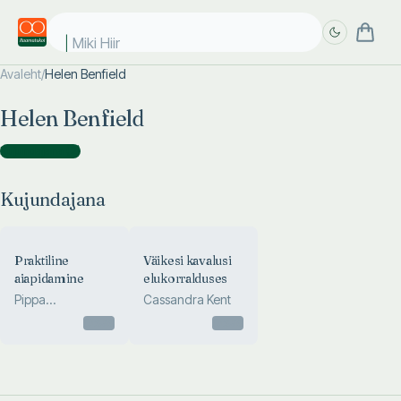
Miki Hiir
Avaleht
/
Helen Benfield
Täpsem
Täpsem
Helen Benfield
otsing
otsing
Kujundajana
(
2
)
Kujundajana
Praktiline
Väikesi kavalusi
aiapidamine
elukorralduses
Pippa
Cassandra Kent
Greenwood
Otsas
Otsas