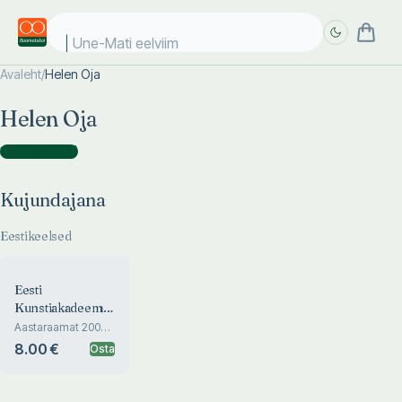
Une-Mati eelviima
Avaleht
/
Helen Oja
Täpsem
Täpsem
Helen Oja
otsing
otsing
Kujundajana
(
1
)
Kujundajana
Eestikeelsed
Eesti
Kunstiakadeemia
sisearhitektuuri
Aastaraamat 2006-
2008. Yearbook
osakond.
8.00 €
Osta
2006-2008
Estonian
Academy of Art
Department of