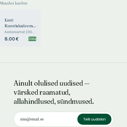
Muudes keeltes
Interior
Architecture
Eesti
Kunstiakadeemia
sisearhitektuuri
Aastaraamat 2006-
2008. Yearbook
osakond.
8.00 €
Osta
2006-2008
Estonian
Academy of Art
Department of
Interior
Architecture
Ainult olulised uudised —
värsked raamatud,
allahindlused, sündmused.
Telli uudiskiri