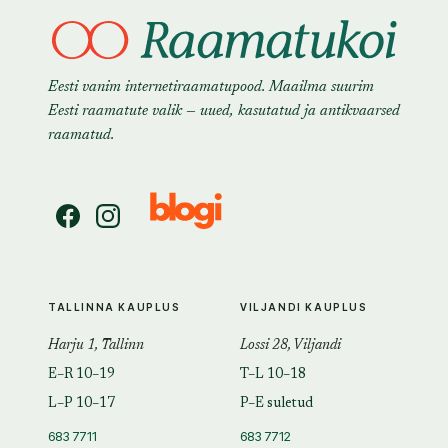
Eesti vanim internetiraamatupood. Maailma suurim
Eesti raamatute valik — uued, kasutatud ja antikvaarsed
raamatud.
TALLINNA KAUPLUS
VILJANDI KAUPLUS
Harju 1, Tallinn
Lossi 28, Viljandi
E–R 10–19
T–L 10–18
L–P 10–17
P–E suletud
683 7711
683 7712