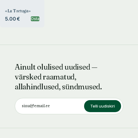
«La Tortuga»
5.00 €
Osta
Ainult olulised uudised —
värsked raamatud,
allahindlused, sündmused.
Telli uudiskiri