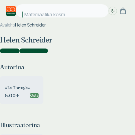
Matemaatika kosmo
Avaleht
/
Helen Schreider
Täpsem
Täpsem
Helen Schreider
otsing
otsing
Autorina
(
1
)
Illustraatorina
(
1
)
Autorina
«La Tortuga»
5.00 €
Osta
Illustraatorina