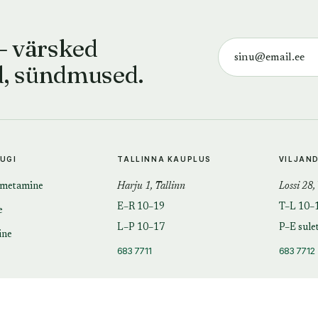
— värsked
d, sündmused.
TUGI
TALLINNA KAUPLUS
VILJAN
imetamine
Harju 1, Tallinn
Lossi 28,
E–R 10–19
T–L 10–
e
L–P 10–17
P–E sule
ine
683 7711
683 7712