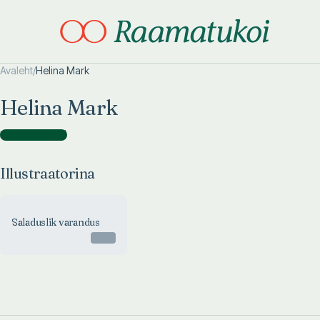
Avaleht
/
Helina Mark
Otsi täpsemalt
Otsi täpsemalt
Helina Mark
Illustraatorina
(
1
)
Illustraatorina
Saladuslik varandus
Otsas