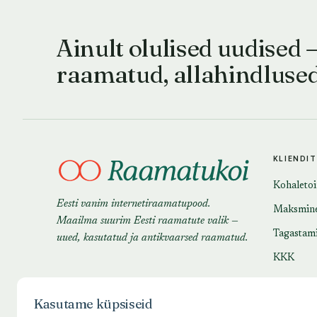
Ainult olulised uudised 
raamatud, allahindluse
KLIENDI
Kohaleto
Eesti vanim internetiraamatupood.
Maksmin
Maailma suurim Eesti raamatute valik —
Tagastam
uued, kasutatud ja antikvaarsed raamatud.
KKK
Kasutame küpsiseid