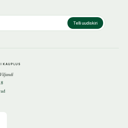
Telli uudiskiri
DI KAUPLUS
 Viljandi
18
tud