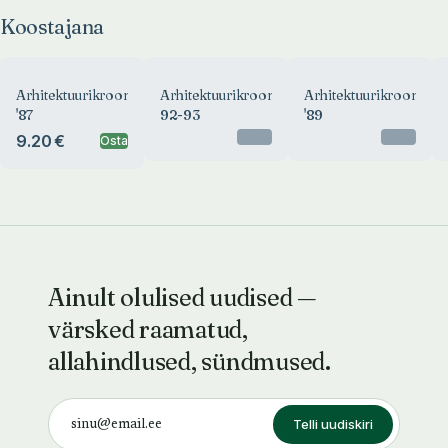
Koostajana
Arhitektuurikroonika
Arhitektuurikroonika
Arhitektuurikroonika
'87
92-93
'89
Otsas
Otsas
9.20 €
Osta
Ainult olulised uudised —
värsked raamatud,
allahindlused, sündmused.
Telli uudiskiri