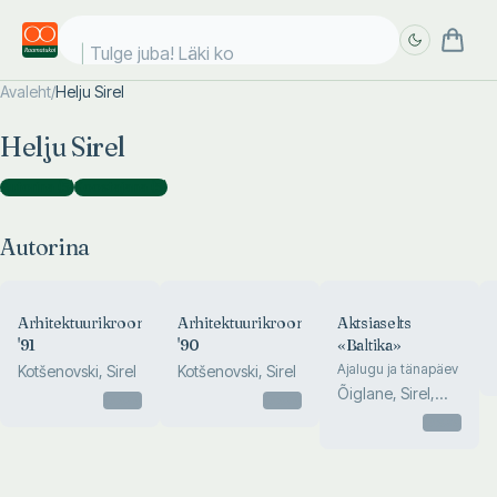
Tulge juba! Läki koo
Avaleht
/
Helju Sirel
Täpsem
Täpsem
Helju Sirel
otsing
otsing
Autorina
(
5
)
Koostajana
(
5
)
Autorina
Arhitektuurikroonika
Arhitektuurikroonika
Aktsiaselts
'91
'90
«Baltika»
Ajalugu ja tänapäev
Kotšenovski, Sirel
Kotšenovski, Sirel
Õiglane, Sirel,
Otsas
Otsas
Milder
Otsas