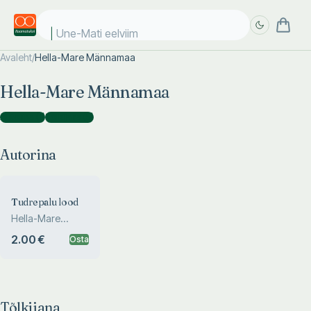
Une-Mati eelviima
Avaleht
/
Hella-Mare Männamaa
Täpsem
Täpsem
Hella-Mare Männamaa
otsing
otsing
Autorina
(
1
)
Tõlkijana
(
5
)
Autorina
Tudrepalu lood
Hella-Mare
Männamaa
2.00 €
Osta
Tõlkijana