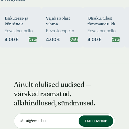
Esikutesse ja
Sajab soolast
Otsekui tulest
künnistele
vihma
tõmmatud tukk
Eeva Joenpelto
Eeva Joenpelto
Eeva Joenpelto
4.00 €
4.00 €
4.00 €
Osta
Osta
Osta
Ainult olulised uudised —
värsked raamatud,
allahindlused, sündmused.
Telli uudiskiri