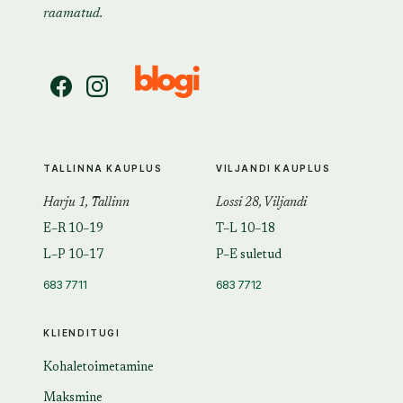
raamatud.
TALLINNA KAUPLUS
VILJANDI KAUPLUS
Harju 1, Tallinn
Lossi 28, Viljandi
E–R 10–19
T–L 10–18
L–P 10–17
P–E suletud
683 7711
683 7712
KLIENDITUGI
Kohaletoimetamine
Maksmine