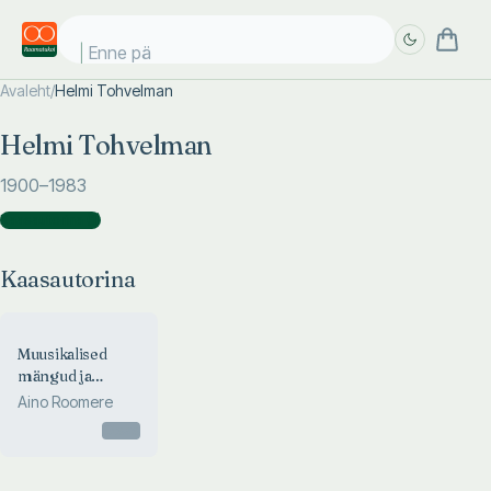
Enne päi
Avaleht
/
Helmi Tohvelman
Täpsem
Täpsem
Helmi Tohvelman
otsing
otsing
1900
–1983
Kaasautorina
(
1
)
Kaasautorina
Muusikalised
mängud ja
tantsud lasteaias
Aino Roomere
Otsas