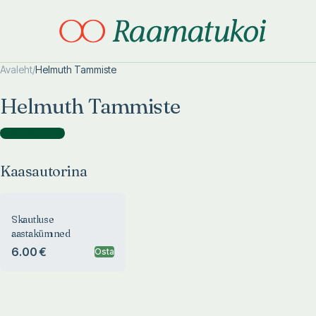
Avaleht
/
Helmuth Tammiste
Otsi täpsemalt
Otsi täpsemalt
Helmuth Tammiste
Kaasautorina
(
1
)
Kaasautorina
Skautluse
aastakümned
6.00 €
Osta