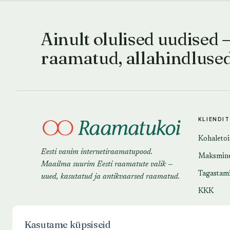
Ainult olulised uudised 
raamatud, allahindluse
KLIENDI
Kohaleto
Eesti vanim internetiraamatupood.
Maksmin
Maailma suurim Eesti raamatute valik —
Tagastam
uued, kasutatud ja antikvaarsed raamatud.
KKK
Kasutame küpsiseid