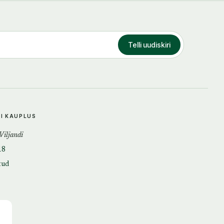
Telli uudiskiri
DI KAUPLUS
 Viljandi
18
tud