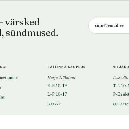
— värsked
d, sündmused.
TUGI
TALLINNA KAUPLUS
VILJAN
imetamine
Harju 1, Tallinn
Lossi 28,
E–R 10–19
T–L 10–
e
L–P 10–17
P–E sule
ine
683 7711
683 7712