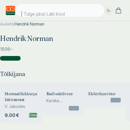
Tulge juba! Läki kooli
Avaleht
/
Hendrik Norman
Täpsem
Täpsem
Hendrik Norman
otsing
otsing
1898
–
Tõlkijana
(
7
)
Tõlkijana
Montaažilukksepa
Radioaktiivsus
Elektrikeevitus
käsiraamat
Otsas
Karelia
V. Jakovlev
Zaborenko
Otsas
9.00 €
Osta