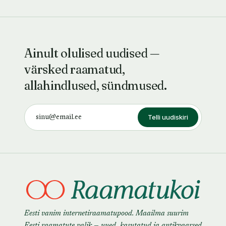
Ainult olulised uudised —
värsked raamatud,
allahindlused, sündmused.
Telli uudiskiri
Eesti vanim internetiraamatupood. Maailma suurim
Eesti raamatute valik — uued, kasutatud ja antikvaarsed