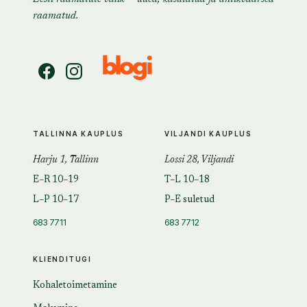
raamatud.
TALLINNA KAUPLUS
VILJANDI KAUPLUS
Harju 1, Tallinn
Lossi 28, Viljandi
E–R 10–19
T–L 10–18
L–P 10–17
P–E suletud
683 7711
683 7712
KLIENDITUGI
Kohaletoimetamine