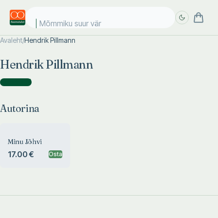
Mõmmiku suur värv
Avaleht
/
Hendrik Pillmann
Täpsem
Täpsem
Hendrik Pillmann
otsing
otsing
Autorina
(
1
)
Autorina
Minu Jõhvi
17.00 €
Osta