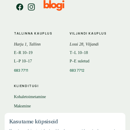
TALLINNA KAUPLUS
VILJANDI KAUPLUS
Harju 1, Tallinn
Lossi 28, Viljandi
E–R 10–19
T–L 10–18
L–P 10–17
P–E suletud
683 7711
683 7712
KLIENDITUGI
Kohaletoimetamine
Maksmine
Tagastamine
Kasutame küpsiseid
KKK