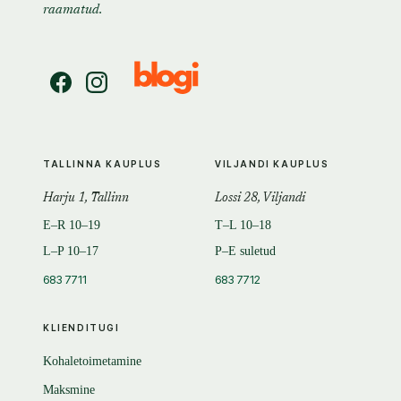
raamatud.
TALLINNA KAUPLUS
VILJANDI KAUPLUS
Harju 1, Tallinn
Lossi 28, Viljandi
E–R 10–19
T–L 10–18
L–P 10–17
P–E suletud
683 7711
683 7712
KLIENDITUGI
Kohaletoimetamine
Maksmine