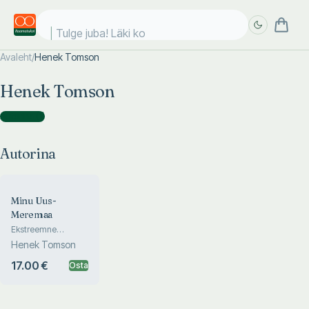
Tulge juba! Läki koo
Avaleht
/
Henek Tomson
Täpsem
Täpsem
Henek Tomson
otsing
otsing
Autorina
(
1
)
Autorina
Minu Uus-
Meremaa
Ekstreemne
vabadus
Henek Tomson
17.00 €
Osta