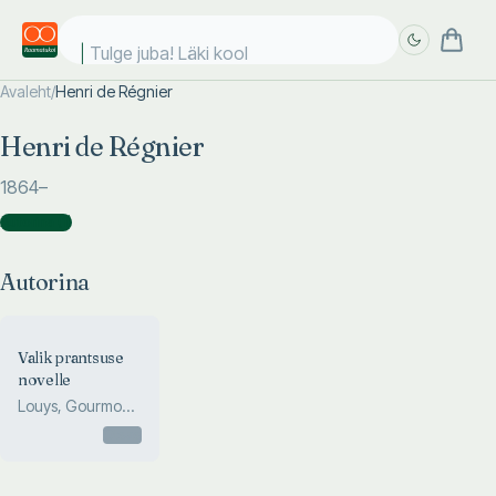
Tulge juba! Läki kooli
Avaleht
/
Henri de Régnier
Täpsem
Täpsem
Henri de Régnier
otsing
otsing
1864
–
Autorina
(
1
)
Autorina
Valik prantsuse
novelle
Louys, Gourmont,
Morand, Régnier
Otsas