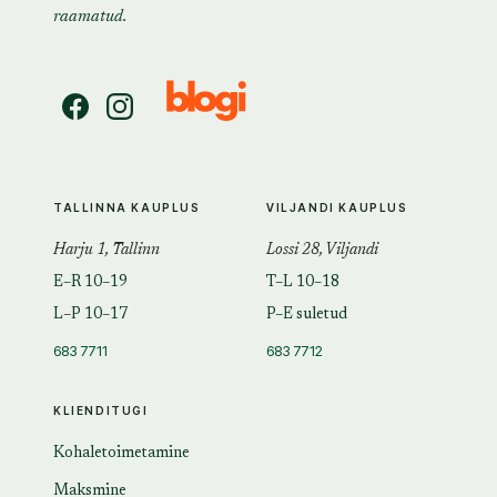
raamatud.
TALLINNA KAUPLUS
VILJANDI KAUPLUS
Harju 1, Tallinn
Lossi 28, Viljandi
E–R 10–19
T–L 10–18
L–P 10–17
P–E suletud
683 7711
683 7712
KLIENDITUGI
Kohaletoimetamine
Maksmine