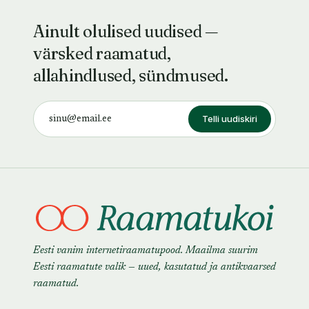
Ainult olulised uudised —
värsked raamatud,
allahindlused, sündmused.
Telli uudiskiri
Eesti vanim internetiraamatupood. Maailma suurim
Eesti raamatute valik — uued, kasutatud ja antikvaarsed
raamatud.