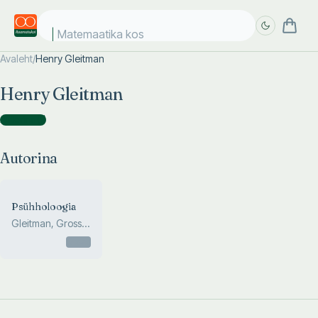
Matemaatika kosm
Avaleht
/
Henry Gleitman
Täpsem
Täpsem
Henry Gleitman
otsing
otsing
Autorina
(
1
)
Autorina
Psühholoogia
Gleitman, Gross,
Reisberg
Otsas