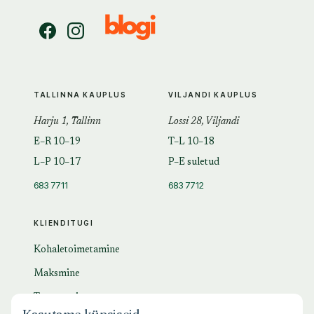
TALLINNA KAUPLUS
VILJANDI KAUPLUS
Harju 1, Tallinn
Lossi 28, Viljandi
E–R 10–19
T–L 10–18
L–P 10–17
P–E suletud
683 7711
683 7712
KLIENDITUGI
Kohaletoimetamine
Maksmine
Tagastamine