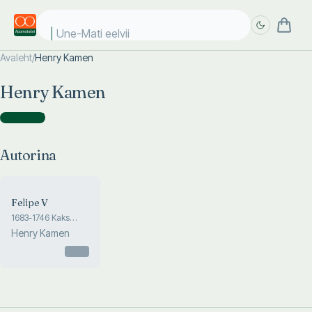
Une-Mati eelvii
Avaleht
/
Henry Kamen
Täpsem
Täpsem
Henry Kamen
otsing
otsing
Autorina
(
1
)
Autorina
Felipe V
1683-1746 Kaks
korda kuningas
Henry Kamen
Otsas