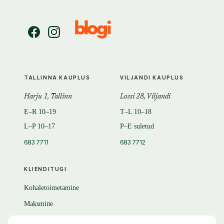
TALLINNA KAUPLUS
VILJANDI KAUPLUS
Harju 1, Tallinn
Lossi 28, Viljandi
E–R 10–19
T–L 10–18
L–P 10–17
P–E suletud
683 7711
683 7712
KLIENDITUGI
Kohaletoimetamine
Maksmine
Tagastamine