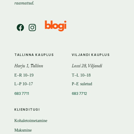
raamatud.
TALLINNA KAUPLUS
VILJANDI KAUPLUS
Harju 1, Tallinn
Lossi 28, Viljandi
E–R 10–19
T–L 10–18
L–P 10–17
P–E suletud
683 7711
683 7712
KLIENDITUGI
Kohaletoimetamine
Maksmine