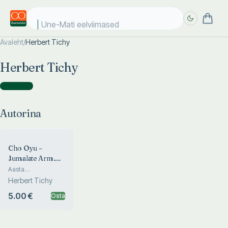
Une-Mati eelviimased k
Avaleht
/
Herbert Tichy
Täpsem
Täpsem
Herbert Tichy
otsing
otsing
Autorina
(
1
)
Autorina
Cho Oyu –
Jumalate Arm.
Binungapuumesi
Aasta
loodusrahvaste
Herbert Tichy
seas
5.00 €
Osta