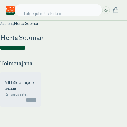
Tulge juba! Läki kool
Avaleht
/
Herta Sooman
Täpsem
Täpsem
Herta Sooman
otsing
otsing
Toimetajana
(
1
)
Toimetajana
XIII üldlaulupeo
teataja
Rahvarõivaste
erinumber
Otsas