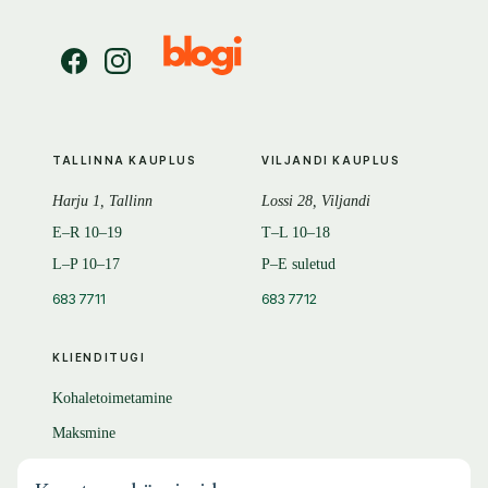
TALLINNA KAUPLUS
VILJANDI KAUPLUS
Harju 1, Tallinn
Lossi 28, Viljandi
E–R 10–19
T–L 10–18
L–P 10–17
P–E suletud
683 7711
683 7712
KLIENDITUGI
Kohaletoimetamine
Maksmine
Tagastamine