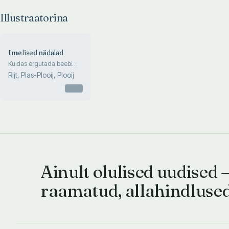
Illustraatorina
Imelised nädalad
Kuidas ergutada beebi
arengut esimesel
Rijt, Plas-Plooij, Plooij
pooleteisel eluaastal ning
muuta 10 üliolulist etappi
Otsas
suurteks arenguhüpeteks
Ainult olulised uudised 
raamatud, allahindluse