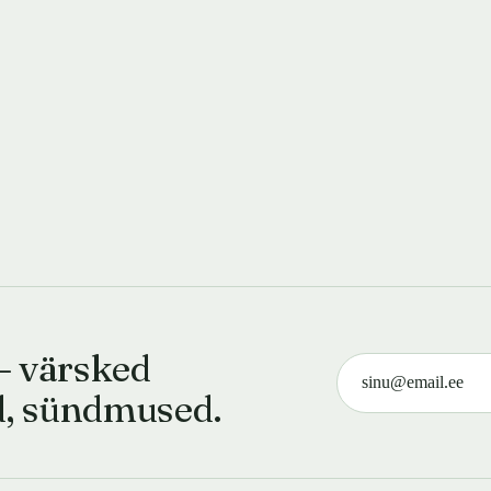
— värsked
d, sündmused.