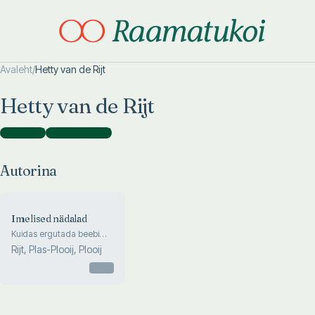
Avaleht
/
Hetty van de Rijt
Otsi täpsemalt
Otsi täpsemalt
Hetty van de Rijt
Autorina
(
1
)
Illustraatorina
(
1
)
Autorina
Imelised nädalad
Kuidas ergutada beebi
arengut esimesel
Rijt, Plas-Plooij, Plooij
pooleteisel eluaastal ning
muuta 10 üliolulist etappi
Otsas
suurteks arenguhüpeteks