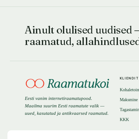
Ainult olulised uudised 
raamatud, allahindluse
KLIENDI
Kohaletoi
Eesti vanim internetiraamatupood.
Maksmine
Maailma suurim Eesti raamatute valik —
Tagastami
uued, kasutatud ja antikvaarsed raamatud.
KKK