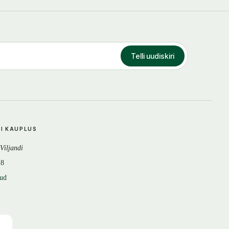
Telli uudiskiri
DI KAUPLUS
 Viljandi
18
tud