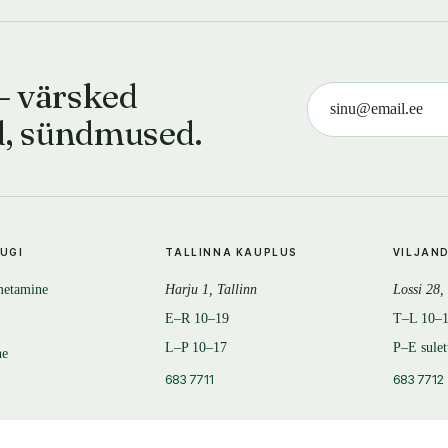
— värsked
d, sündmused.
TUGI
TALLINNA KAUPLUS
VILJAN
metamine
Harju 1, Tallinn
Lossi 28,
E–R 10–19
T–L 10–
L–P 10–17
P–E sule
ne
683 7711
683 7712