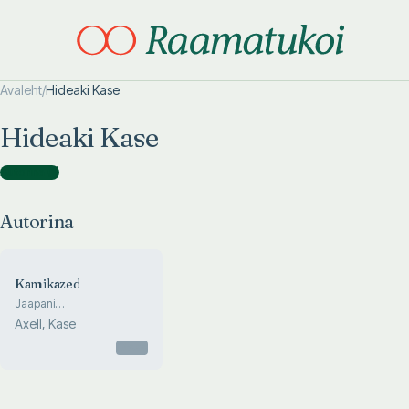
Avaleht
/
Hideaki Kase
Otsi täpsemalt
Otsi täpsemalt
Hideaki Kase
Autorina
(
1
)
Autorina
Kamikazed
Jaapani
enesetapujumalad
Axell, Kase
Otsas