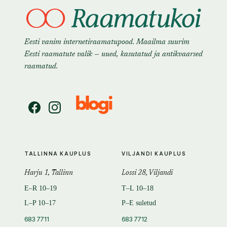
Eesti vanim internetiraamatupood. Maailma suurim
Eesti raamatute valik — uued, kasutatud ja antikvaarsed
raamatud.
TALLINNA KAUPLUS
VILJANDI KAUPLUS
Harju 1, Tallinn
Lossi 28, Viljandi
E–R 10–19
T–L 10–18
L–P 10–17
P–E suletud
683 7711
683 7712