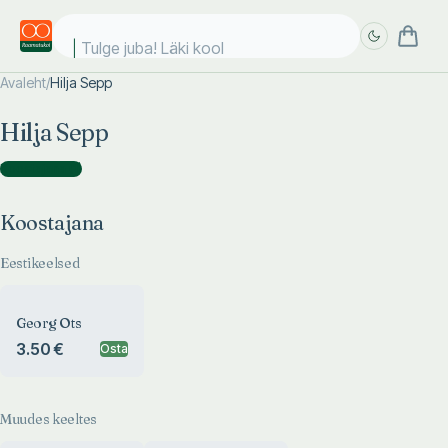
Tulge juba! Läki kooli!
Avaleht
/
Hilja Sepp
Täpsem
Täpsem
Hilja Sepp
otsing
otsing
Koostajana
(
1
)
Koostajana
Eestikeelsed
Georg Ots
3.50 €
Osta
Muudes keeltes