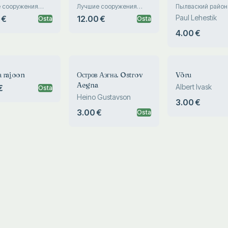
 сооружения
Лучшие сооружения
Пылваский район
кой ССР. Best
Эстонской ССР. Best
фотографиях
Paul Lehestik
 €
12.00 €
Osta
Osta
s in the Estonian
buildings in the Estonian
SSR
4.00 €
 rajoon
Остров Аэгна. Ostrov
Võru
Aegna
Albert Ivask
€
Osta
Heino Gustavson
3.00 €
3.00 €
Osta