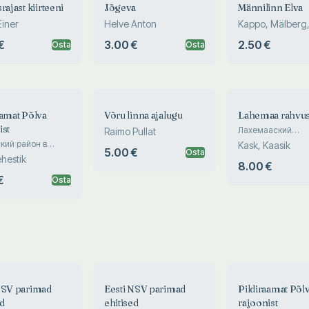
rajast kiirteeni
Jõgeva
Männilinn Elva
Einer
Helve Anton
Kappo, Mälberg
Semilarski
€
3.00 €
2.50 €
Osta
Osta
aamat Põlva
Võru linna ajalugu
Lahemaa rahvu
ist
Лахемааский
Raimo Pullat
национальный па
кий район в
Kask, Kaasik
5.00 €
Osta
Lahemaa National
афиях
ehestik
8.00 €
€
Osta
NSV parimad
Eesti NSV parimad
Pildiraamat Põl
ed
ehitised
rajoonist