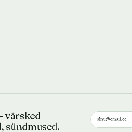
— värsked
d, sündmused.