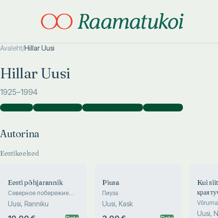
Avaleht
/
Hillar Uusi
Otsi täpsemalt
Otsi täpsemalt
Hillar Uusi
1925
–1994
Autorina
(
6
)
Fotograafina
(
49
)
Kaanekujundajana
(
2
)
Koostajana
(
1
)
Autorina
Eestikeelsed
Eesti põhjarannik
Piusa
Kui siit
края ту
Северное побережие
Пиуза
Эстоний. Estonian
Võrumaa
Uusi, Ranniku
Uusi, Kask
Northern Coast
картин
Uusi, N