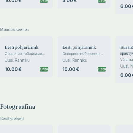
10.00 €
3.00 €
Osta
Osta
6.00 
Muudes keeltes
Eesti põhjarannik
Eesti põhjarannik
Kui siit
края ту
Северное побережие
Северное побережие
Эстоний. Estonian
Эстоний. Estonian
Võrumaa
Uusi, Ranniku
Uusi, Ranniku
Northern Coast
Northern Coast
картин
Uusi, N
10.00 €
10.00 €
Osta
Osta
6.00 
Fotograafina
Eestikeelsed