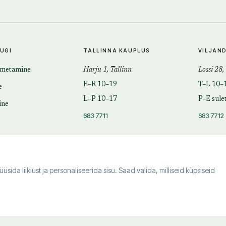
TUGI
TALLINNA KAUPLUS
VILJAN
imetamine
Harju 1, Tallinn
Lossi 28,
E–R 10–19
T–L 10–
e
L–P 10–17
P–E sule
ine
683 7711
683 7712
da liiklust ja personaliseerida sisu. Saad valida, milliseid küpsiseid