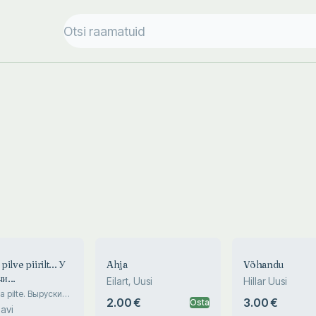
 pilve piirilt... У
Ahja
Võhandu
чи...
Eilart, Uusi
Hillar Uusi
 pilte. Выруские
2.00 €
3.00 €
Osta
ки
avi