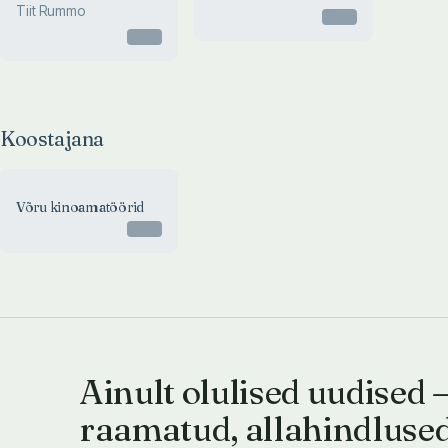
Tiit Rummo
Otsas
Otsas
Koostajana
Võru kinoamatöörid
Otsas
Ainult olulised uudised 
raamatud, allahindluse