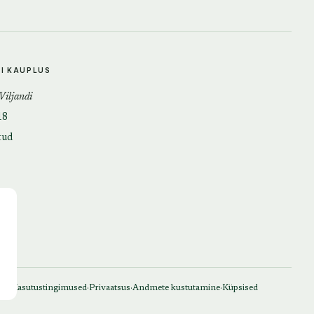
DI KAUPLUS
 Viljandi
18
tud
·
·
·
Kasutustingimused
Privaatsus
Andmete kustutamine
Küpsised