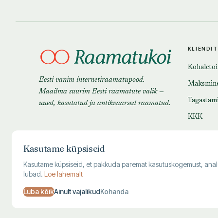
KLIENDI
Kohaleto
Eesti vanim internetiraamatupood.
Maksmin
Maailma suurim Eesti raamatute valik —
Tagastam
uued, kasutatud ja antikvaarsed raamatud.
KKK
Kasutame küpsiseid
Kasutame küpsiseid, et pakkuda paremat kasutuskogemust, analüüsi
lubad.
Loe lahemalt
Luba kõik
Ainult vajalikud
Kohanda
© 1995–
2026
Kuutõrvaja OÜ · reg. 10463994