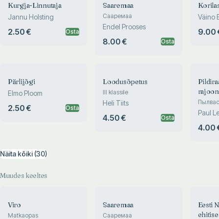
Kurgja-Linnutaja
Saaremaa
Korilas
Сааремаа
Jannu Holsting
Väino 
Endel Prooses
2.50 €
9.00 
Osta
8.00 €
Osta
Pärlijõgi
Loodusõpetus
Pildir
rajoon
III klassile
Elmo Ploom
Пылвас
Heli Tiits
2.50 €
Osta
фотогр
Paul L
4.50 €
Osta
4.00 
Näita kõiki (30)
Muudes keeltes
Viro
Saaremaa
Eesti 
ehitis
Matkaopas
Сааремаа