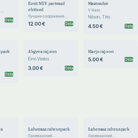
Eesti NSV parimad
Maateadus
ehitised
V klass
,
Лучшие сооружения
Nilson, Tiits
Osta
Эстонской ССР. Best
12.00 €
Osta
4.50 €
buildings in the Estonian
Osta
SSR
spark
Jõgeva rajoon
Harju rajoon
Eino Veskis
5.00 €
Osta
рк.
3.00 €
 Park
Osta
Osta
va
Lahemaa rahvuspark
Lahemaa rahvuspark
Лахемааский
Лахемааский