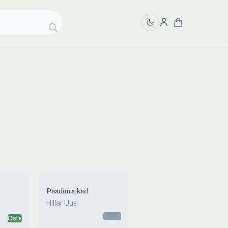
Paadimatkad
Hillar Uusi
Otsas
Osta