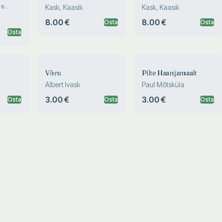
национальный парк.
национальный парк.
 в
Kask, Kaasik
Kask, Kaasik
Lahemaa National Park
Lahemaa National Park
8.00 €
8.00 €
Osta
Osta
Osta
Võru
Pilte Haanjamaalt
Albert Ivask
Paul Mõtsküla
3.00 €
3.00 €
Osta
Osta
Osta