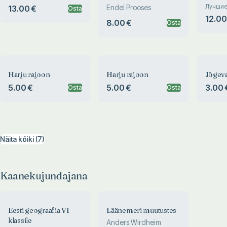
Лучшие
Endel Prooses
13.00 €
Osta
Эстонс
12.00
8.00 €
Osta
building
SSR
Harju rajoon
Harju rajoon
Jõgeva
5.00 €
5.00 €
3.00 
Osta
Osta
Näita kõiki (7)
Kaanekujundajana
Eesti geograafia VI
Läänemeri muutustes
klassile
Anders Wirdheim