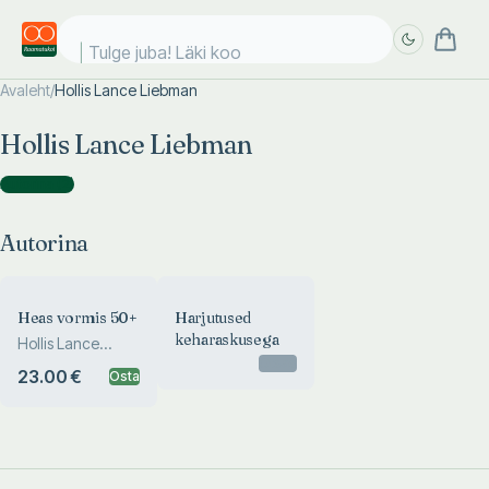
Tulge juba! Läki kool
Avaleht
/
Hollis Lance Liebman
Täpsem
Täpsem
Hollis Lance Liebman
otsing
otsing
Autorina
(
2
)
Autorina
Heas vormis 50+
Harjutused
keharaskusega
Hollis Lance
Otsas
Liebman
23.00 €
Osta