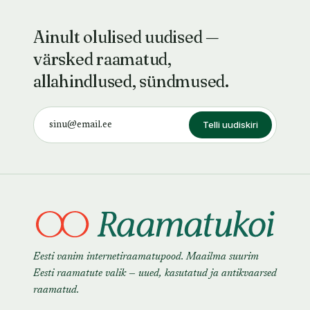
Ainult olulised uudised —
värsked raamatud,
allahindlused, sündmused.
Telli uudiskiri
Eesti vanim internetiraamatupood. Maailma suurim
Eesti raamatute valik — uued, kasutatud ja antikvaarsed
raamatud.