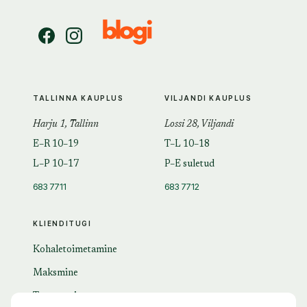
TALLINNA KAUPLUS
VILJANDI KAUPLUS
Harju 1, Tallinn
Lossi 28, Viljandi
E–R 10–19
T–L 10–18
L–P 10–17
P–E suletud
683 7711
683 7712
KLIENDITUGI
Kohaletoimetamine
Maksmine
Tagastamine