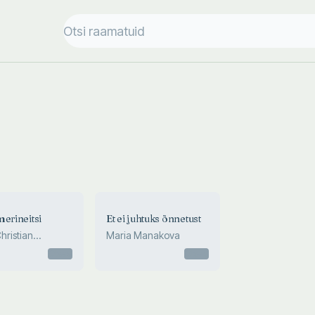
merineitsi
Et ei juhtuks õnnetust
hristian
Maria Manakova
sen
Otsas
Otsas