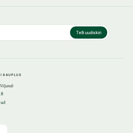
Telli uudiskiri
DI KAUPLUS
 Viljandi
18
tud