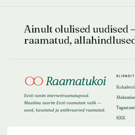
Ainult olulised uudised 
raamatud, allahindluse
KLIENDI
Kohaleto
Eesti vanim internetiraamatupood.
Maksmin
Maailma suurim Eesti raamatute valik —
Tagastam
uued, kasutatud ja antikvaarsed raamatud.
KKK