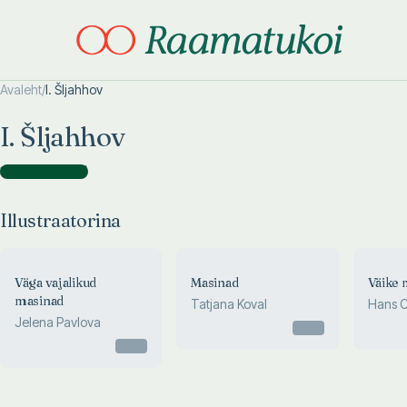
Avaleht
/
I. Šljahhov
Otsi täpsemalt
Otsi täpsemalt
I. Šljahhov
Illustraatorina
(
4
)
Illustraatorina
Väga vajalikud
Masinad
Väike 
masinad
Tatjana Koval
Hans C
Jelena Pavlova
Ander
Otsas
Otsas