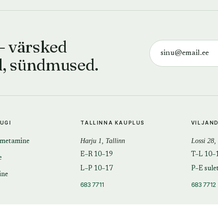
— värsked
d, sündmused.
TUGI
TALLINNA KAUPLUS
VILJAN
Harju 1, Tallinn
Lossi 28,
imetamine
E–R 10–19
T–L 10–
e
L–P 10–17
P–E sule
ine
683 7711
683 7712