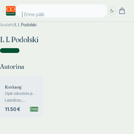
Enne päike
Avaleht
/
I. I. Podolski
Täpsem
Täpsem
I. I. Podolski
otsing
otsing
Autorina
(
1
)
Autorina
Keskaeg
(õpik ülikoolide ja
pedagoogikainstituutide
Lesnikov,
ajalooteaduskondadele)
Podolski, Skazkin
11.50 €
Osta