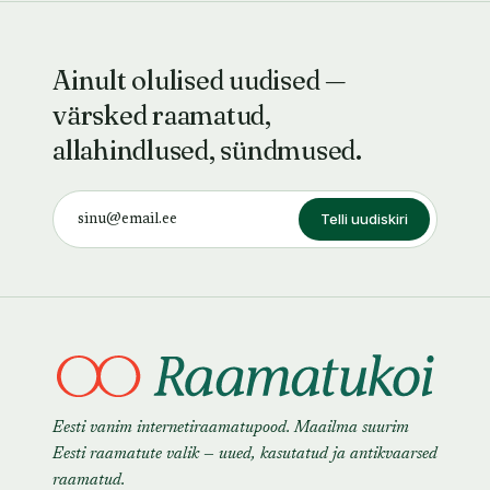
Ainult olulised uudised —
värsked raamatud,
allahindlused, sündmused.
Telli uudiskiri
Eesti vanim internetiraamatupood. Maailma suurim
Eesti raamatute valik — uued, kasutatud ja antikvaarsed
raamatud.