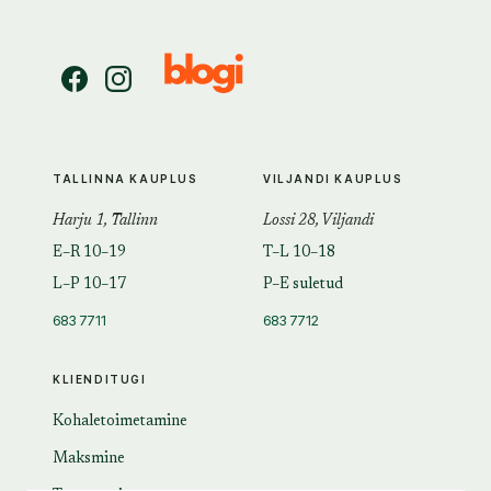
TALLINNA KAUPLUS
VILJANDI KAUPLUS
Harju 1, Tallinn
Lossi 28, Viljandi
E–R 10–19
T–L 10–18
L–P 10–17
P–E suletud
683 7711
683 7712
KLIENDITUGI
Kohaletoimetamine
Maksmine