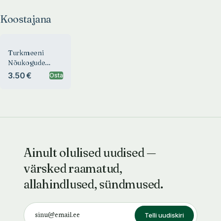
Koostajana
Turkmeeni
Nõukogude
Sotsialistlik
3.50 €
Osta
Vabariik
Ainult olulised uudised —
värsked raamatud,
allahindlused, sündmused.
Telli uudiskiri