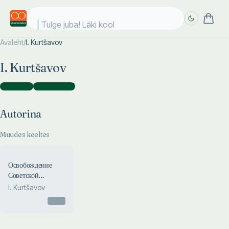
Tulge juba! Läki kooli
Avaleht
/
I. Kurtšavov
Täpsem
Täpsem
I. Kurtšavov
otsing
otsing
Autorina
(
1
)
Koostajana
(
1
)
Autorina
Muudes keeltes
Освобождение
Советской
Эстонии.
I. Kurtšavov
Osvoboždenije
Otsas
Sovetskoi Estonii