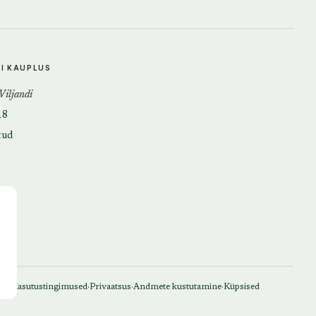
DI KAUPLUS
 Viljandi
18
tud
·
·
·
Kasutustingimused
Privaatsus
Andmete kustutamine
Küpsised