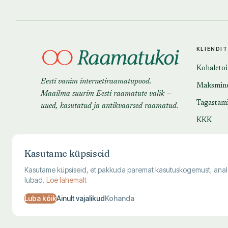
KLIENDI
Kohaleto
Eesti vanim internetiraamatupood.
Maksmin
Maailma suurim Eesti raamatute valik —
Tagastam
uued, kasutatud ja antikvaarsed raamatud.
KKK
Kasutame küpsiseid
Kasutame küpsiseid, et pakkuda paremat kasutuskogemust, analüüsi
lubad.
Loe lahemalt
Luba kõik
Ainult vajalikud
Kohanda
© 1995–
2026
Kuutõrvaja OÜ · reg. 10463994