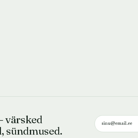
— värsked
d, sündmused.