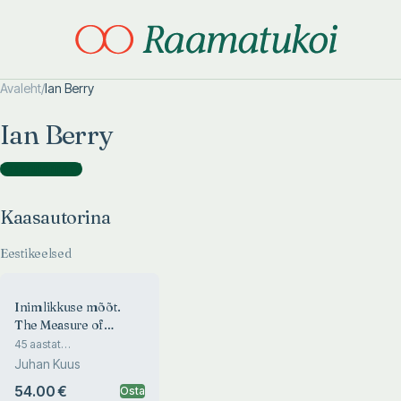
Avaleht
/
Ian Berry
Otsi täpsemalt
Otsi täpsemalt
Ian Berry
Kaasautorina
(
1
)
Kaasautorina
Eestikeelsed
Inimlikkuse mõõt.
The Measure of
Humanity
45 aastat
dokumentaalfotograafiat
Juhan Kuus
Lõuna-Aafrikas. 45 Years
of Documentary
54.00 €
Osta