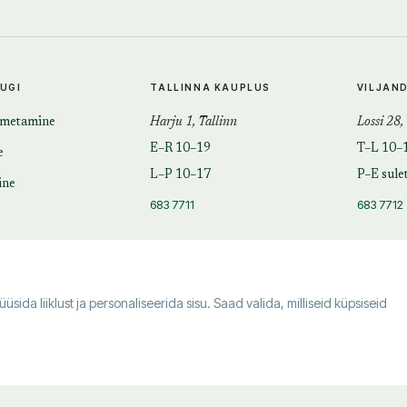
TUGI
TALLINNA KAUPLUS
VILJAN
imetamine
Harju 1, Tallinn
Lossi 28,
E–R 10–19
T–L 10–
e
L–P 10–17
P–E sule
ine
683 7711
683 7712
da liiklust ja personaliseerida sisu. Saad valida, milliseid küpsiseid