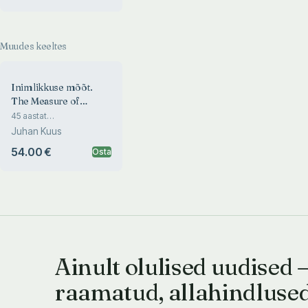
Photography in South
Africa
Muudes keeltes
Inimlikkuse mõõt.
The Measure of
Humanity
45 aastat
dokumentaalfotograafiat
Juhan Kuus
Lõuna-Aafrikas. 45 Years
of Documentary
54.00 €
Osta
Photography in South
Africa
Ainult olulised uudised 
raamatud, allahindluse